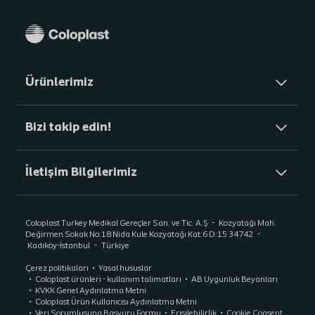
Ürünlerimiz
Bizi takip edin!
İletişim Bilgilerimiz
Coloplast Turkey Medikal Gereçler San. ve Tic. A.Ş
Kozyatağı Mah.
Değirmen Sokak No:18 Nida Kule Kozyatağı Kat:6 D:15 34742
Kadıköy-İstanbul
Türkiye
Çerez politikaları
Yasal hususlar
Coloplast ürünleri - kullanım talimatları
AB Uygunluk Beyanları
KVKK Genel Aydınlatma Metni
Coloplast Ürün Kullanıcısı Aydınlatma Metni
Veri Sorumlusuna Başvuru Formu
Erişilebilirlik
Cookie Consent