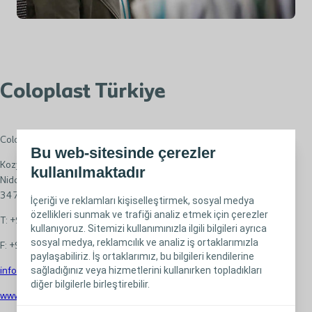
Coloplast Türkiye
Coloplast Turkey Medikal Gereçler San. ve Tic. A.Ş.
Bu web-sitesinde çerezler
Kozyatağı Mah. Değirmen Sokak No:18
kullanılmaktadır
Nida Kule Kozyatağı Kat:6 D:15
34742, Kadıköy-İstanbul
İçeriği ve reklamları kişiselleştirmek, sosyal medya
özellikleri sunmak ve trafiği analiz etmek için çerezler
T: +90 216 665 80 00
kullanıyoruz. Sitemizi kullanımınızla ilgili bilgileri ayrıca
sosyal medya, reklamcılık ve analiz iş ortaklarımızla
F: +90 216 665 80 01
paylaşabiliriz. İş ortaklarımız, bu bilgileri kendilerine
sağladığınız veya hizmetlerini kullanırken topladıkları
info.tr@coloplast.com
diğer bilgilerle birleştirebilir.
www.coloplast.com.tr